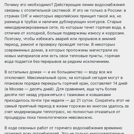
Почему это необходимо? Действующие линии водоснабжения
связаны с отопительной системой. И это не только в России: в
странах СНГ и некоторых европейских принцип такой же, но
разница в трубах и наличии дублирующих контуров. Старые
немодернизированные сети, по которым течет горячая вода, в
отличие от холодной, больше подвержены износу и коррозии.
Поэтому, чтобы избежать аварий или прорывов в зимний
период, ремонт и проверку проводят летом. В некоторых
современных домах, в которых проложены магистрали из
новых материалов или есть свои тепловые пункты, горячая
вода подается без перерывов за редким исключением.
В остальных домах — и их большинство — воду все же
отключают. Максимальный срок, на который сегодня могут в
плановом порядке перекрыть горячий кран, составляет 14 дней
(в Москве — десять дней). Для сравнения, еще чуть более
десяти лет назад упражняться с тазиками и ковшиками
приходилось почти три недели — до 21 суток. Сократить этот не
самый приятный период в жизни горожан во многом удалось за
счет модернизации теплотрасс, но полностью отказаться от
процедуры пока технологически невозможно.
В ходе сезонных работ от горячего водоснабжения временно
отрезают всех потребителей. Это не только многоквартирные