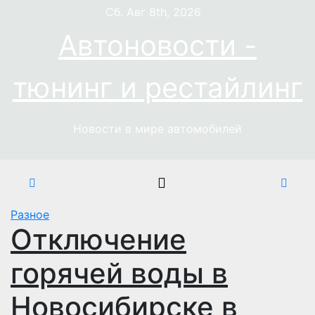
Перейти
Сб. Авг 8th, 2026
к
Автоновости -
содержимому
тюнинг и рестайлинг
Новости в мире автомобилей
Разное
Отключение
горячей воды в
Новосибирске в