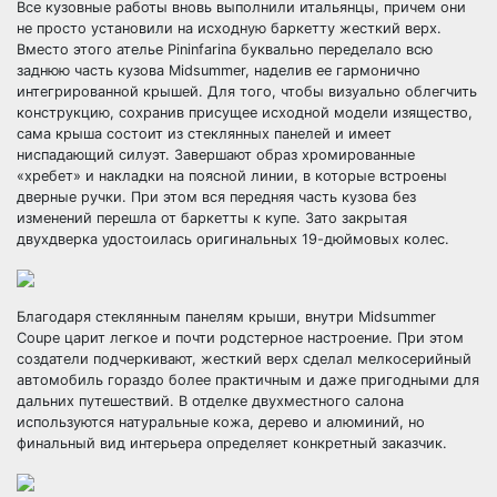
Все кузовные работы вновь выполнили итальянцы, причем они
не просто установили на исходную баркетту жесткий верх.
Вместо этого ателье Pininfarina буквально переделало всю
заднюю часть кузова Midsummer, наделив ее гармонично
интегрированной крышей. Для того, чтобы визуально облегчить
конструкцию, сохранив присущее исходной модели изящество,
сама крыша состоит из стеклянных панелей и имеет
ниспадающий силуэт. Завершают образ хромированные
«хребет» и накладки на поясной линии, в которые встроены
дверные ручки. При этом вся передняя часть кузова без
изменений перешла от баркетты к купе. Зато закрытая
двухдверка удостоилась оригинальных 19-дюймовых колес.
Благодаря стеклянным панелям крыши, внутри Midsummer
Coupe царит легкое и почти родстерное настроение. При этом
создатели подчеркивают, жесткий верх сделал мелкосерийный
автомобиль гораздо более практичным и даже пригодными для
дальних путешествий. В отделке двухместного салона
используются натуральные кожа, дерево и алюминий, но
финальный вид интерьера определяет конкретный заказчик.