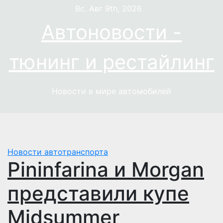
Перейти
Вс. Авг 9th, 2026
к
Автоновости -
содержимому
тюнинг и рестайлинг
Новости в мире автомобилей
Новости автотранспорта
Pininfarina и Morgan
представили купе
Midsummer