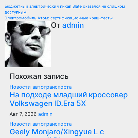
Навигация
Бюджетный электрический пикап Slate оказался не слишком
доступным
по
Электромобиль Атом: сертификационные краш-тесты
От
admin
записям
Похожая запись
Новости автотранспорта
На подходе младший кроссовер
Volkswagen ID.Era 5X
Авг 7, 2026
admin
Новости автотранспорта
Geely Monjaro/Xingyue L с