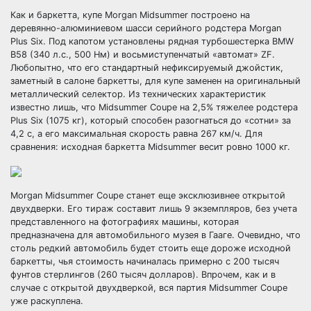
Как и баркетта, купе Morgan Midsummer построено на
деревянно-алюминиевом шасси серийного родстера Morgan
Plus Six. Под капотом установлены рядная турбошестерка BMW
B58 (340 л.с., 500 Нм) и восьмиступенчатый «автомат» ZF.
Любопытно, что его стандартный нефиксируемый джойстик,
заметный в салоне баркетты, для купе заменен на оригинальный
металлический селектор. Из технических характеристик
известно лишь, что Midsummer Coupe на 2,5% тяжелее родстера
Plus Six (1075 кг), который способен разогнаться до «сотни» за
4,2 с, а его максимальная скорость равна 267 км/ч. Для
сравнения: исходная баркетта Midsummer весит ровно 1000 кг.
Morgan Midsummer Coupe станет еще эксклюзивнее открытой
двухдверки. Его тираж составит лишь 9 экземпляров, без учета
представленного на фотографиях машины, которая
предназначена для автомобильного музея в Гааге. Очевидно, что
столь редкий автомобиль будет стоить еще дороже исходной
баркетты, чья стоимость начиналась примерно с 200 тысяч
фунтов стерлингов (260 тысяч долларов). Впрочем, как и в
случае с открытой двухдверкой, вся партия Midsummer Coupe
уже раскуплена.