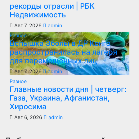
рекорды отрасли | РБК
Недвижимость
Авг 7, 2026
admin
Разное
Вспышка Эболы в ДР Конго
распространилась на лагеря
для перемещенных лиц
Авг 7, 2026
admin
Разное
Главные новости дня | четверг:
Газа, Украина, Афганистан,
Хиросима
Авг 6, 2026
admin