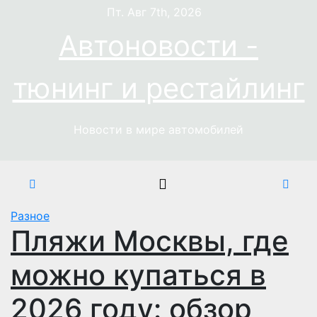
Перейти
Пт. Авг 7th, 2026
к
Автоновости -
содержимому
тюнинг и рестайлинг
Новости в мире автомобилей
Разное
Пляжи Москвы, где
можно купаться в
2026 году: обзор