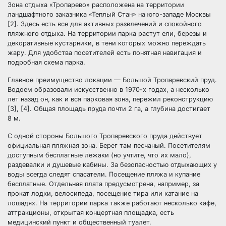
Зона отдыха «Тропарево» расположена на территории
ландшафтного заказника «Теплый Стан» на юго-западе Москвы
[2]. Здесь есть все для активных развлечений и спокойного
пляжного отдыха. На территории парка растут ели, березы и
декоративные кустарники, в тени которых можно переждать
жару. Для удобства посетителей есть понятная навигация и
подробная схема парка.
Главное преимущество локации — Большой Тропаревский пруд.
Водоем образовали искусственно в 1970-х годах, а несколько
лет назад он, как и вся парковая зона, пережил реконструкцию
[3], [4]. Общая площадь пруда почти 2 га, а глубина достигает
8 м.
С одной стороны Большого Тропаревского пруда действует
официальная пляжная зона. Берег там песчаный. Посетителям
доступным бесплатные лежаки (но учтите, что их мало),
раздевалки и душевые кабины. За безопасностью отдыхающих у
воды всегда следят спасатели. Посещение пляжа и купание
бесплатные. Отдельная плата предусмотрена, например, за
прокат лодки, велосипеда, посещение тира или катание на
лошадях. На территории парка также работают несколько кафе,
аттракционы, открытая концертная площадка, есть
медицинский пункт и общественный туалет.