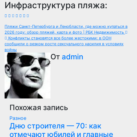
Инфраструктура пляжа:
Навигация
Пляжи Санкт-Петербурга и Ленобласти, где можно купаться в
2026 году: обзор пляжей, карта и фото | РБК Недвижимость
по
Конфликты становятся все более жестокими: в ООН
сообщили о резком росте сексуального насилия в условиях
записям
войны
От
admin
Похожая запись
Разное
Дню строителя — 70: как
отмечают юбилей и главные