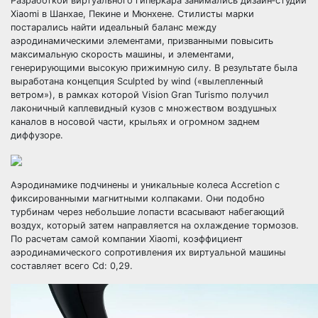
Разработкой виртуального гиперкара занимались дизайн‑студии
Xiaomi в Шанхае, Пекине и Мюнхене. Стилисты марки
постарались найти идеальный баланс между
аэродинамическими элементами, призванными повысить
максимальную скорость машины, и элементами,
генерирующими высокую прижимную силу. В результате была
выработана концепция Sculpted by wind («вылепленный
ветром»), в рамках которой Vision Gran Turismo получил
лаконичный каплевидный кузов с множеством воздушных
каналов в носовой части, крыльях и огромном заднем
диффузоре.
Аэродинамике подчинены и уникальные колеса Accretion с
фиксированными магнитными колпаками. Они подобно
турбинам через небольшие лопасти всасывают набегающий
воздух, который затем направляется на охлаждение тормозов.
По расчетам самой компании Xiaomi, коэффициент
аэродинамического сопротивления их виртуальной машины
составляет всего Cd: 0,29.