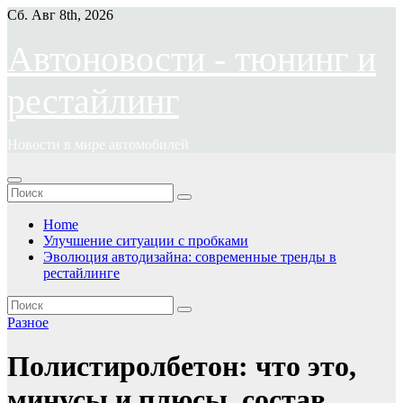
Перейти
Сб. Авг 8th, 2026
к
содержимому
Автоновости - тюнинг и
рестайлинг
Новости в мире автомобилей
Home
Улучшение ситуации с пробками
Эволюция автодизайна: современные тренды в
рестайлинге
Разное
Полистиролбетон: что это,
минусы и плюсы, состав,