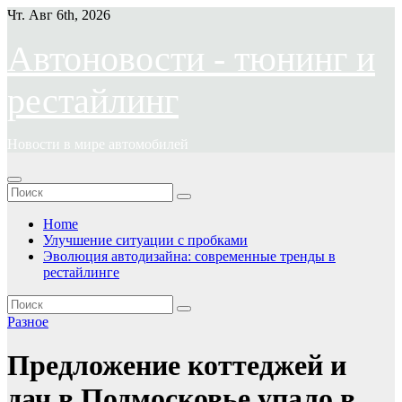
Перейти
Чт. Авг 6th, 2026
к
содержимому
Автоновости - тюнинг и
рестайлинг
Новости в мире автомобилей
Home
Улучшение ситуации с пробками
Эволюция автодизайна: современные тренды в
рестайлинге
Разное
Предложение коттеджей и
дач в Подмосковье упало в