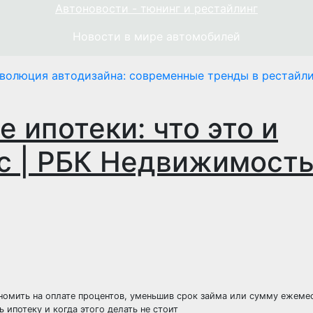
Автоновости - тюнинг и рестайлинг
Новости в мире автомобилей
волюция автодизайна: современные тренды в рестайли
 ипотеки: что это и
с | РБК Недвижимост
номить на оплате процентов, уменьшив срок займа или сумму ежеме
 ипотеку и когда этого делать не стоит