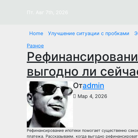
Перейти
к
Пт. Авг 7th, 2026
содержимому
Home
Улучшение ситуации с пробками
Э
Разное
Рефинансирование
выгодно ли сейча
От
admin
Мар 4, 2026
Рефинансирование ипотеки помогает существенно сэко
платежа. Рассказываем, когда выгодно рефинансировать