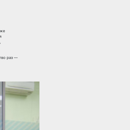
 же
я
,
тво раз —