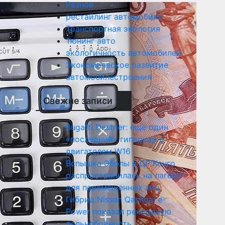
Разное
рестайлинг автомобиля
Транспортная экология
Тюнинг авто
экологичность автомобилей
Экономическое развитие
автомобилестроения
Свежие записи
Bugatti Destrier: еще один
«последний» гиперкар с
двигателем W16
Вспышка Эболы в ДР Конго
распространилась на лагеря
для перемещенных лиц
Гибрид Nissan Qashqai e-
Power показал рекордную
дальнобойность