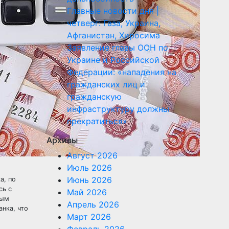
Главные новости дня |
четверг: Газа, Украина,
Афганистан, Хиросима
Заявление главы ООН по
Украине и Российской
Федерации: «нападения на
гражданских лиц и
гражданскую
инфраструктуру должны
прекратиться»
Архивы
Август 2026
Июль 2026
Июнь 2026
а, по
сь с
Май 2026
рым
Апрель 2026
нка, что
Март 2026