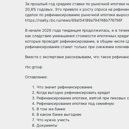
За прошлый год средние ставки по рыночной ипотеке на
20,8% годовых. Это привело к росту спроса на рефинан
сделок по рефинансированию рыночной ипотеки выросло
https://realty.rbc.ru/news/69a154189a794748b776796f
В начале 2026 года тенденция продолжилась, и в тече
как следствие уменьшения стоимости ипотечных кредит
которые проводят рефинансирование, в общем числе с
рефинансирование станет только при снижении ключево
Вместе с экспертами рассказываем, что такое рефинанс
rbc.group
Оглавление:
Что значит рефинансирование
Когда выгодно рефинансировать кредит
Рефинансирование ипотеки, взятой при пиковых 
Рефинансирование ипотеки под семейную
В том же банке
В каком банке выгоднее
Что нужно учесть
Документы