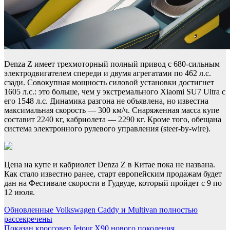
Denza Z имеет трехмоторный полный привод с 680-сильным
электродвигателем спереди и двумя агрегатами по 462 л.с.
сзади. Совокупная мощность силовой установки достигнет
1605 л.с.: это больше, чем у экстремального Xiaomi SU7 Ultra с
его 1548 л.с. Динамика разгона не объявлена, но известна
максимальная скорость — 300 км/ч. Снаряженная масса купе
составит 2240 кг, кабриолета — 2290 кг. Кроме того, обещана
система электронного рулевого управления (steer-by-wire).
Цена на купе и кабриолет Denza Z в Китае пока не названа.
Как стало известно ранее, старт европейским продажам будет
дан на Фестивале скорости в Гудвуде, который пройдет с 9 по
12 июля.
Навигация
Обновленные Volkswagen Caddy и Multivan полностью
рассекречены
по
Показан кроссовер Jetour X90 нового поколения