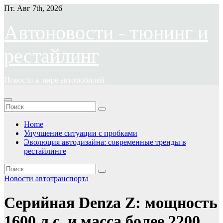
Перейти
Пт. Авг 7th, 2026
к
содержимому
Автоновости - тюнинг и
рестайлинг
Новости в мире автомобилей
Home
Улучшение ситуации с пробками
Эволюция автодизайна: современные тренды в
рестайлинге
Новости автотранспорта
Серийная Denza Z: мощность
1600 л.с. и масса более 2200