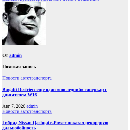
записям
От
admin
Похожая запись
Новости автотранспорта
Bugatti Destrier: еще один «последний» гиперкар с
двигателем W16
Авг 7, 2026
admin
Новости автотранспорта
Гибрид Nissan Qashqai e-Power показал рекордную
дальнобойность