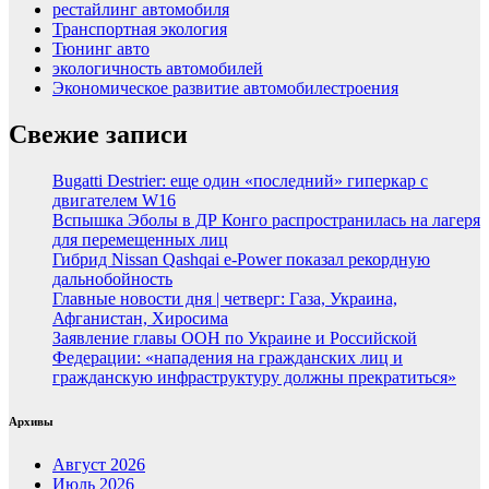
рестайлинг автомобиля
Транспортная экология
Тюнинг авто
экологичность автомобилей
Экономическое развитие автомобилестроения
Свежие записи
Bugatti Destrier: еще один «последний» гиперкар с
двигателем W16
Вспышка Эболы в ДР Конго распространилась на лагеря
для перемещенных лиц
Гибрид Nissan Qashqai e-Power показал рекордную
дальнобойность
Главные новости дня | четверг: Газа, Украина,
Афганистан, Хиросима
Заявление главы ООН по Украине и Российской
Федерации: «нападения на гражданских лиц и
гражданскую инфраструктуру должны прекратиться»
Архивы
Август 2026
Июль 2026