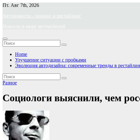
Перейти
Пт. Авг 7th, 2026
к
Автоновости - тюнинг и рестайлинг
содержимому
Новости в мире автомобилей
Home
Улучшение ситуации с пробками
Эволюция автодизайна: современные тренды в рестайлин
Разное
Социологи выяснили, чем рос