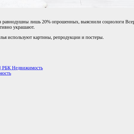
ов равнодушны лишь 20% опрошенных, выяснили социологи Всер
тивно украшают.
ья используют картины, репродукции и постеры.
Т | РБК Недвижимость
мость