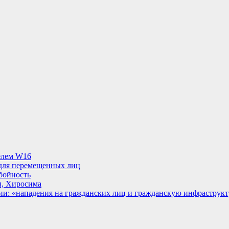
телем W16
 для перемещенных лиц
обойность
ан, Хиросима
ии: «нападения на гражданских лиц и гражданскую инфраструкт