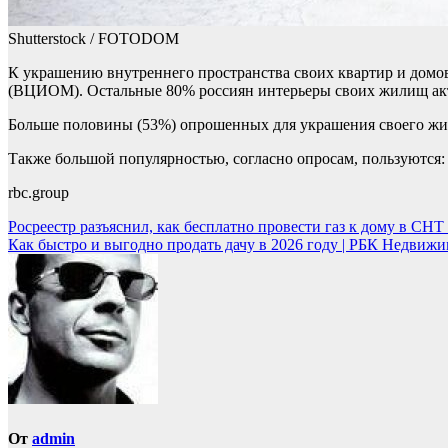
Shutterstock / FOTODOM
К украшению внутреннего пространства своих квартир и дом
(ВЦИОМ). Остальные 80% россиян интерьеры своих жилищ ак
Больше половины (53%) опрошенных для украшения своего жил
Также большой популярностью, согласно опросам, пользуются:
rbc.group
Навигация
Росреестр разъяснил, как бесплатно провести газ к дому в СН
Как быстро и выгодно продать дачу в 2026 году | РБК Недвижи
по
записям
От
admin