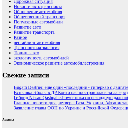
Дорожная ситуация
Новости автотранспорта
Обновление автомобиля
Общественный транспорт
Популярные автомобили
Развитие авто
Развитие транспорта
Разное
рестайлинг автомобиля
Транспортная экология
Тюнинг авто
экологичность автомобилей
Экономическое развитие автомобилестроения
Свежие записи
Bugatti Destrier: еще один «последний» гиперкар с двига
Вспышка Эболы в ДР Конго распространилась на лагеря
Гибрид Nissan Qashqai e-Power показал рекордную дальн
Главные новости дня | четверг: Газа, Украина, Афганист
Заявление главы ООН по Украине и Российской Федерац
Архивы