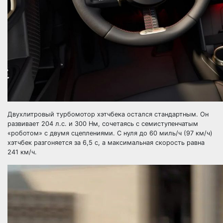
Двухлитровый турбомотор хэтчбека остался стандартным. Он
развивает 204 л.с. и 300 Нм, сочетаясь с семиступенчатым
«роботом» с двумя сцеплениями. С нуля до 60 миль/ч (97 км/ч)
хэтчбек разгоняется за 6,5 с, а максимальная скорость равна
241 км/ч.