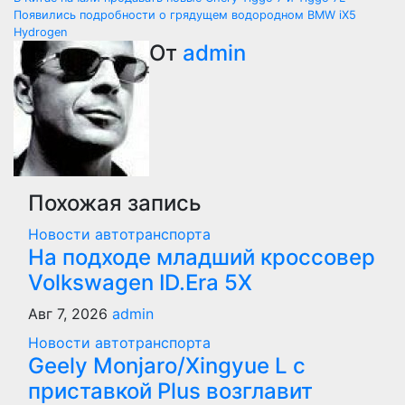
Навигация
Появились подробности о грядущем водородном BMW iX5
по
Hydrogen
От
admin
записям
Похожая запись
Новости автотранспорта
На подходе младший кроссовер
Volkswagen ID.Era 5X
Авг 7, 2026
admin
Новости автотранспорта
Geely Monjaro/Xingyue L с
приставкой Plus возглавит