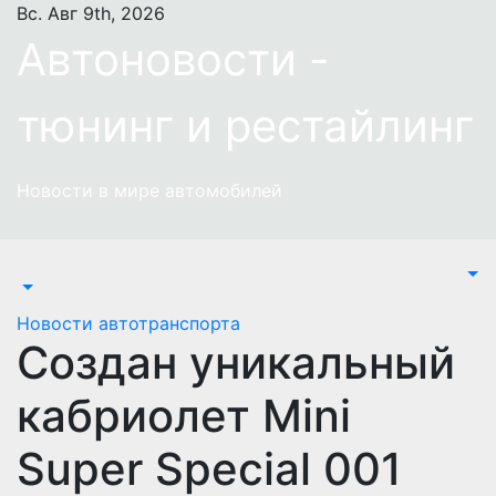
Перейти
Вс. Авг 9th, 2026
к
Автоновости -
содержимому
тюнинг и рестайлинг
Новости в мире автомобилей
Новости автотранспорта
Создан уникальный
кабриолет Mini
Super Special 001