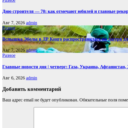
Разное
Дню строителя — 70: как отмечают юбилей и главные реко
Авг 7, 2026
admin
Разное
Вспышка Эболы в ДР Конго распространилась на лагеря д
Авг 7, 2026
admin
Разное
Главные новости дня | четверг: Газа, Украина, Афганистан
Авг 6, 2026
admin
Добавить комментарий
Ваш адрес email не будет опубликован.
Обязательные поля пом