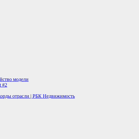
ейство модели
t #2
корды отрасли | РБК Недвижимость