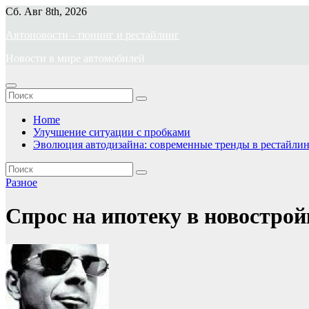
Перейти
Сб. Авг 8th, 2026
к
Автоновости - тюнинг и рестайлинг
содержимому
Новости в мире автомобилей
Home
Улучшение ситуации с пробками
Эволюция автодизайна: современные тренды в рестайлин
Разное
Спрос на ипотеку в новостро