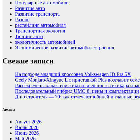
Популярные автомобили
Развитие авто
Развитие транспорта
Разное
рестайлинг автомобиля
Транспортная экология
Тюнинг авто
экологичность автомобилей
Экономическое развитие автомобилестроения
Свежие записи
На подходе младший кроссовер Volkswagen ID.Era 5X
Geely Monjaro/Xingyue L с приставкой Plus возглавит сем
Рассекречены характеристики и внешность ситикара smar
Последовательный гибрид UMO 8: цены и комплектации
Дню строителя — 70: как отмечают юбилей и главные ре
Архивы
Август 2026
Июль 2026
Июнь 2026
Май 2026