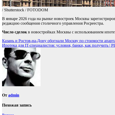
/ Shutterstock / FOTODOM
В январе 2026 года на рынке новостроек Москвы зарегистриров
редакцию сообщения столичного управления Росреестра.
Число сделок
в новостройках Москвы с использованием ипоте
Навигация
Казань и Ростов-на-Дону обогнали Москву по стоимости апар
Ипотека для IT-специалистов: условия, банки, как получить |
по
записям
От
admin
Похожая запись