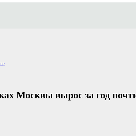
ге
йках Москвы вырос за год поч