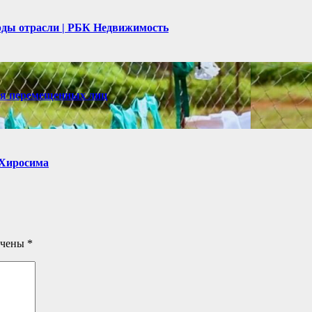
рды отрасли | РБК Недвижимость
ля перемещенных лиц
, Хиросима
ечены
*