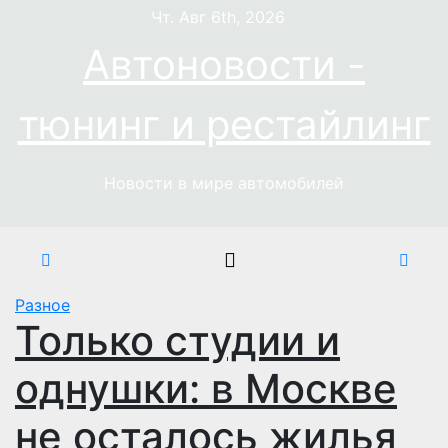
Перейти
Чт. Авг 6th, 2026
к
Автоновости -
содержимому
тюнинг и рестайлинг
Новости в мире автомобилей
Разное
Только студии и
однушки: в Москве
не осталось жилья