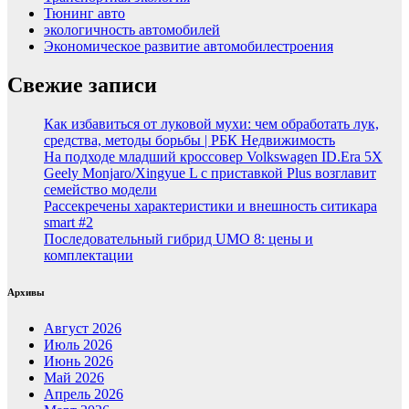
Тюнинг авто
экологичность автомобилей
Экономическое развитие автомобилестроения
Свежие записи
Как избавиться от луковой мухи: чем обработать лук,
средства, методы борьбы | РБК Недвижимость
На подходе младший кроссовер Volkswagen ID.Era 5X
Geely Monjaro/Xingyue L с приставкой Plus возглавит
семейство модели
Рассекречены характеристики и внешность ситикара
smart #2
Последовательный гибрид UMO 8: цены и
комплектации
Архивы
Август 2026
Июль 2026
Июнь 2026
Май 2026
Апрель 2026