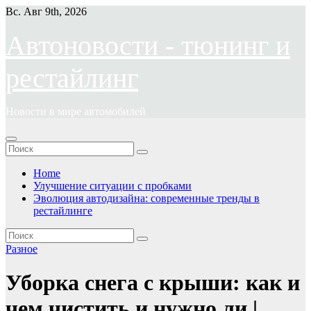
Перейти
Вс. Авг 9th, 2026
к
содержимому
Автоновости - тюнинг и
рестайлинг
Новости в мире автомобилей
Home
Улучшение ситуации с пробками
Эволюция автодизайна: современные тренды в
рестайлинге
Разное
Уборка снега с крыши: как и
чем чистить и нужно ли |