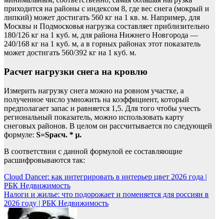
приходится на районы с индексом 8, где вес снега (мокрый и
липкий) может достигать 560 кг на 1 кв. м. Например, для
Москвы и Подмосковья нагрузка составляет приблизительно
180/126 кг на 1 куб. м, для района Нижнего Новгорода —
240/168 кг на 1 куб. м, а в горных районах этот показатель
может достигать 560/392 кг на 1 куб. м.
Расчет нагрузки снега на кровлю
Измерить нагрузку снега можно на ровном участке, а
полученное число умножить на коэффициент, который
предполагает запас и равняется 1,5. Для того чтобы учесть
региональный показатель, можно использовать карту
снеговых районов. В целом он рассчитывается по следующей
формуле:
S=Sрасч. * μ.
В соответствии с данной формулой ее составляющие
расшифровываются так:
Навигация
Cloud Dancer: как интегрировать в интерьер цвет 2026 года |
РБК Недвижимость
по
Налоги и жилье: что подорожает и поменяется для россиян в
записям
2026 году | РБК Недвижимость