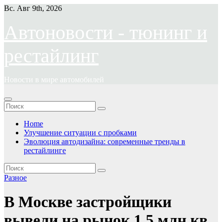
Перейти
Вс. Авг 9th, 2026
к
содержимому
Автоновости - тюнинг и
рестайлинг
Новости в мире автомобилей
Home
Улучшение ситуации с пробками
Эволюция автодизайна: современные тренды в
рестайлинге
Разное
В Москве застройщики
вывели на рынок 1,5 млн кв.