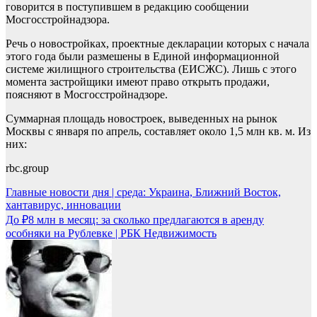
говорится в поступившем в редакцию сообщении
Мосгосстройнадзора.
Речь о новостройках, проектные декларации которых с начала
этого года были размешены в Единой информационной
системе жилищного строительства (ЕИСЖС). Лишь с этого
момента застройщики имеют право открыть продажи,
поясняют в Мосгосстройнадзоре.
Суммарная площадь новостроек, выведенных на рынок
Москвы с января по апрель, составляет около 1,5 млн кв. м. Из
них:
rbc.group
Навигация
Главные новости дня | среда: Украина, Ближний Восток,
хантавирус, инновации
по
До ₽8 млн в месяц: за сколько предлагаются в аренду
записям
особняки на Рублевке | РБК Недвижимость