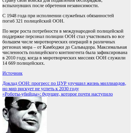
страну свои войска для подавления беспорядков,
вспыхнувших после обретения независимости.
С 1948 года при исполнении служебных обязанностей
погиб 321 полицейский ООН.
По мере роста потребности в международной полицейской
поддержке персонал полиции ООН стал участвовать во все
большем числе миротворческих операций в различных
регионах мира – от Камбоджи до Сальвадора. Максимальная
численность полицейского контингента была зафиксирована
в 2010 году, когда в миротворческих миссиях ООН служили
14 669 полицейских.
Источник
Навигация
Доклад ООН: прогресс по ЦУР улучшил жизнь миллиардов,
но мир рискует не успеть к 2030 году
по
«Роботы-убийцы»: будущее, которое почти наступило
записям