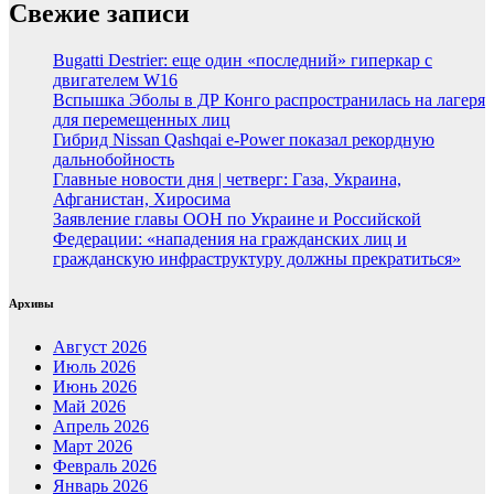
Свежие записи
Bugatti Destrier: еще один «последний» гиперкар с
двигателем W16
Вспышка Эболы в ДР Конго распространилась на лагеря
для перемещенных лиц
Гибрид Nissan Qashqai e-Power показал рекордную
дальнобойность
Главные новости дня | четверг: Газа, Украина,
Афганистан, Хиросима
Заявление главы ООН по Украине и Российской
Федерации: «нападения на гражданских лиц и
гражданскую инфраструктуру должны прекратиться»
Архивы
Август 2026
Июль 2026
Июнь 2026
Май 2026
Апрель 2026
Март 2026
Февраль 2026
Январь 2026