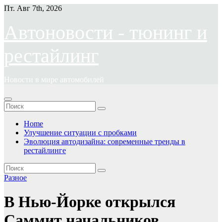
Перейти
Пт. Авг 7th, 2026
к
содержимому
Автоновости - тюнинг и
рестайлинг
Новости в мире автомобилей
Home
Улучшение ситуации с пробками
Эволюция автодизайна: современные тренды в
рестайлинге
Разное
В Нью-Йорке открылся
Саммит начальников