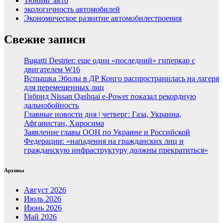
Тюнинг авто
экологичность автомобилей
Экономическое развитие автомобилестроения
Свежие записи
Bugatti Destrier: еще один «последний» гиперкар с
двигателем W16
Вспышка Эболы в ДР Конго распространилась на лагеря
для перемещенных лиц
Гибрид Nissan Qashqai e-Power показал рекордную
дальнобойность
Главные новости дня | четверг: Газа, Украина,
Афганистан, Хиросима
Заявление главы ООН по Украине и Российской
Федерации: «нападения на гражданских лиц и
гражданскую инфраструктуру должны прекратиться»
Архивы
Август 2026
Июль 2026
Июнь 2026
Май 2026