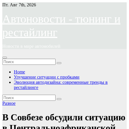
Перейти
Пт. Авг 7th, 2026
к
содержимому
Автоновости - тюнинг и
рестайлинг
Новости в мире автомобилей
Home
Улучшение ситуации с пробками
Эволюция автодизайна: современные тренды в
рестайлинге
Разное
В Совбезе обсудили ситуацию
в Центральноафриканской