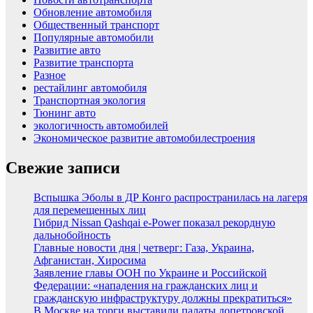
Обновление автомобиля
Общественный транспорт
Популярные автомобили
Развитие авто
Развитие транспорта
Разное
рестайлинг автомобиля
Транспортная экология
Тюнинг авто
экологичность автомобилей
Экономическое развитие автомобилестроения
Свежие записи
Вспышка Эболы в ДР Конго распространилась на лагеря
для перемещенных лиц
Гибрид Nissan Qashqai e-Power показал рекордную
дальнобойность
Главные новости дня | четверг: Газа, Украина,
Афганистан, Хиросима
Заявление главы ООН по Украине и Российской
Федерации: «нападения на гражданских лиц и
гражданскую инфраструктуру должны прекратиться»
В Москве на торги выставили палаты допетровской