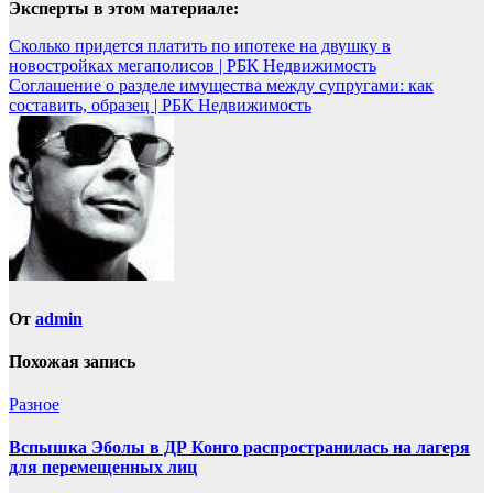
Эксперты в этом материале:
Навигация
Сколько придется платить по ипотеке на двушку в
новостройках мегаполисов | РБК Недвижимость
по
Соглашение о разделе имущества между супругами: как
записям
составить, образец | РБК Недвижимость
От
admin
Похожая запись
Разное
Вспышка Эболы в ДР Конго распространилась на лагеря
для перемещенных лиц