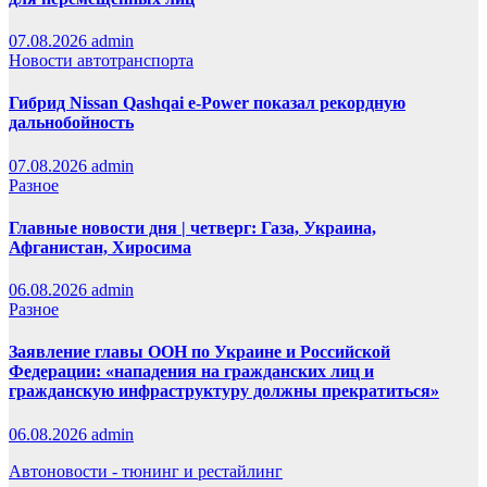
07.08.2026
admin
Новости автотранспорта
Гибрид Nissan Qashqai e-Power показал рекордную
дальнобойность
07.08.2026
admin
Разное
Главные новости дня | четверг: Газа, Украина,
Афганистан, Хиросима
06.08.2026
admin
Разное
Заявление главы ООН по Украине и Российской
Федерации: «нападения на гражданских лиц и
гражданскую инфраструктуру должны прекратиться»
06.08.2026
admin
Автоновости - тюнинг и рестайлинг