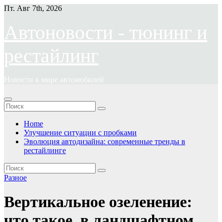
Перейти
Пт. Авг 7th, 2026
к
содержимому
Автоновости - тюнинг и
рестайлинг
Новости в мире автомобилей
Home
Улучшение ситуации с пробками
Эволюция автодизайна: современные тренды в
рестайлинге
Разное
Вертикальное озеленение:
что такое, в ландшафтном