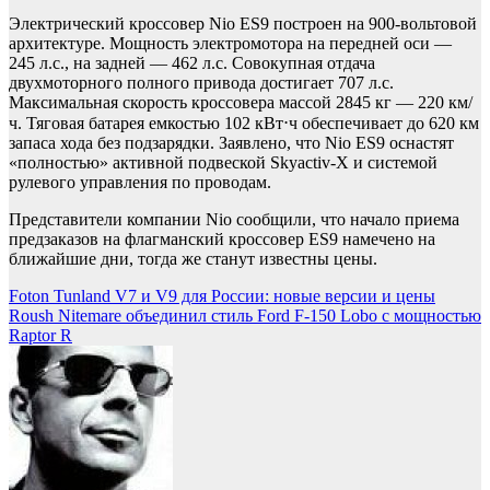
Электрический кроссовер Nio ES9 построен на 900-вольтовой
архитектуре. Мощность электромотора на передней оси —
245 л.с., на задней — 462 л.с. Совокупная отдача
двухмоторного полного привода достигает 707 л.с.
Максимальная скорость кроссовера массой 2845 кг — 220 км/
ч. Тяговая батарея емкостью 102 кВт⋅ч обеспечивает до 620 км
запаса хода без подзарядки. Заявлено, что Nio ES9 оснастят
«полностью» активной подвеской Skyactiv-X и системой
рулевого управления по проводам.
Представители компании Nio сообщили, что начало приема
предзаказов на флагманский кроссовер ES9 намечено на
ближайшие дни, тогда же станут известны цены.
Навигация
Foton Tunland V7 и V9 для России: новые версии и цены
Roush Nitemare объединил стиль Ford F-150 Lobo с мощностью
по
Raptor R
записям