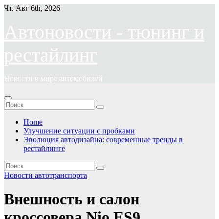
Перейти
Чт. Авг 6th, 2026
к
содержимому
Автоновости - тюнинг и
рестайлинг
Новости в мире автомобилей
Home
Улучшение ситуации с пробками
Эволюция автодизайна: современные тренды в
рестайлинге
Новости автотранспорта
Внешность и салон
кроссовера Nio ES9