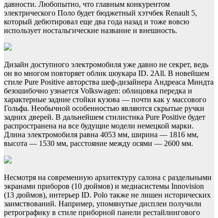
давности. Любопытно, что главным конкурентом
электрического Поло будет бюджетный хэтчбек Renault 5,
который дебютировал еще два года назад и тоже вовсю
использует ностальгические название и внешность.
Дизайн доступного электромобиля уже давно не секрет, ведь
он во многом повторяет облик шоукара ID. 2All. В новейшем
стиле Pure Positive авторства шеф-дизайнера Андреаса Миндта
безошибочно узнается Volkswagen: облицовка передка и
характерные задние стойки кузова — почти как у массового
Гольфа. Необычной особенностью являются скрытые ручки
задних дверей. В дальнейшем стилистика Pure Positive будет
распространена на все будущие модели немецкой марки.
Длина электромобиля равна 4053 мм, ширина — 1816 мм,
высота — 1530 мм, расстояние между осями — 2600 мм.
Несмотря на современную архитектуру салона с раздельными
экранами приборов (10 дюймов) и медиасистемы Innovision
(13 дюймов), интерьер ID. Polo также не лишен исторических
заимствований. Например, упомянутые дисплеи получили
ретрографику в стиле приборной панели рестайлингового