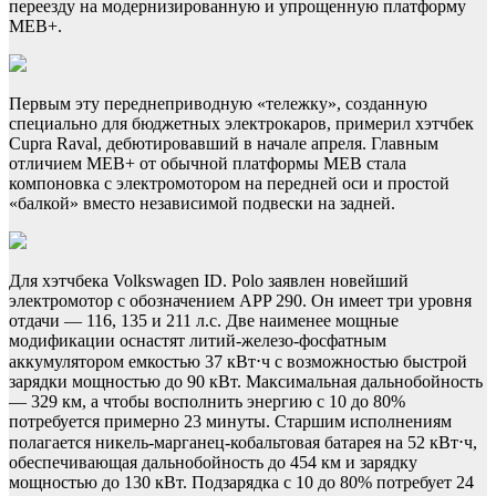
переезду на модернизированную и упрощенную платформу
MEB+.
Первым эту переднеприводную «тележку», созданную
специально для бюджетных электрокаров, примерил хэтчбек
Cupra Raval, дебютировавший в начале апреля. Главным
отличием MEB+ от обычной платформы MEB стала
компоновка с электромотором на передней оси и простой
«балкой» вместо независимой подвески на задней.
Для хэтчбека Volkswagen ID. Polo заявлен новейший
электромотор с обозначением APP 290. Он имеет три уровня
отдачи — 116, 135 и 211 л.с. Две наименее мощные
модификации оснастят литий-железо-фосфатным
аккумулятором емкостью 37 кВт⋅ч с возможностью быстрой
зарядки мощностью до 90 кВт. Максимальная дальнобойность
— 329 км, а чтобы восполнить энергию с 10 до 80%
потребуется примерно 23 минуты. Старшим исполнениям
полагается никель-марганец-кобальтовая батарея на 52 кВт⋅ч,
обеспечивающая дальнобойность до 454 км и зарядку
мощностью до 130 кВт. Подзарядка с 10 до 80% потребует 24