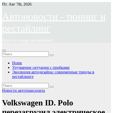
Перейти
Пт. Авг 7th, 2026
к
содержимому
Автоновости - тюнинг и
рестайлинг
Новости в мире автомобилей
Home
Улучшение ситуации с пробками
Эволюция автодизайна: современные тренды в
рестайлинге
Новости автотранспорта
Volkswagen ID. Polo
перезагрузил электрическое