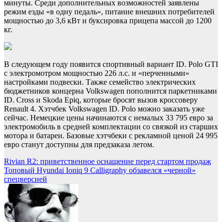
минуты. Среди дополнительных возможностей заявлены
режим езды «в одну педаль», питание внешних потребителей
мощностью до 3,6 кВт и буксировка прицепа массой до 1200
кг.
В следующем году появится спортивный вариант ID. Polo GTI
с электромотром мощностью 226 л.с. и «перченными»
настройками подвески. Также семейство электрических
бюджетников концерна Volkswagen пополнится паркетниками
ID. Cross и Skoda Epiq, которые бросят вызов кроссоверу
Renault 4. Хэтчбек Volkswagen ID. Polo можно заказать уже
сейчас. Немецкие цены начинаются с немалых 33 795 евро за
электромобиль в средней комплектации со связкой из старших
мотора и батареи. Базовые хэтчбеки с рекламной ценой 24 995
евро станут доступны для предзаказа летом.
Навигация
Rivian R2: приветственное оснащение перед стартом продаж
Топовый Hyundai Ioniq 9 Calligraphy обзавелся «черной»
по
спецверсией
записям