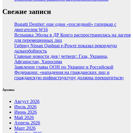
Свежие записи
Bugatti Destrier: еще один «последний» гиперкар с
двигателем W16
Вспышка Эболы в ДР Конго распространилась на лагеря
для перемещенных лиц
Гибрид Nissan Qashqai e-Power показал рекордную
дальнобойность
Главные новости дня | четверг: Газа, Украина,
Афганистан, Хиросима
Заявление главы ООН по Украине и Российской
Федерации: «нападения на гражданских лиц и
гражданскую инфраструктуру должны прекратиться»
Архивы
Август 2026
Июль 2026
Июнь 2026
Май 2026
Апрель 2026
Март 2026