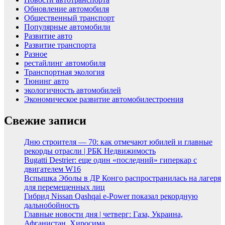
Обновление автомобиля
Общественный транспорт
Популярные автомобили
Развитие авто
Развитие транспорта
Разное
рестайлинг автомобиля
Транспортная экология
Тюнинг авто
экологичность автомобилей
Экономическое развитие автомобилестроения
Свежие записи
Дню строителя — 70: как отмечают юбилей и главные
рекорды отрасли | РБК Недвижимость
Bugatti Destrier: еще один «последний» гиперкар с
двигателем W16
Вспышка Эболы в ДР Конго распространилась на лагеря
для перемещенных лиц
Гибрид Nissan Qashqai e-Power показал рекордную
дальнобойность
Главные новости дня | четверг: Газа, Украина,
Афганистан, Хиросима