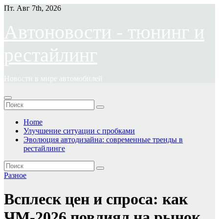
Перейти
Пт. Авг 7th, 2026
к
содержимому
Автоновости - тюнинг и
рестайлинг
Новости в мире автомобилей
Home
Улучшение ситуации с пробками
Эволюция автодизайна: современные тренды в
рестайлинге
Разное
Всплеск цен и спроса: как
ЧМ-2026 повлиял на рынок