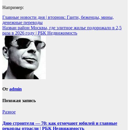
Например:
Навигация
Главные новости дня | вторник: Гаити, беженцы, мины,
денежные переводы
по
Назван район Москвы, где элитное жилье подорожало в 2,5
записям
раза в 2026 году | РБК Недвижимость
От
admin
Похожая запись
Разное
Дню строителя — 70: как отмечают юбилей и главные
рекорды отрасли | РБК Недвижимость