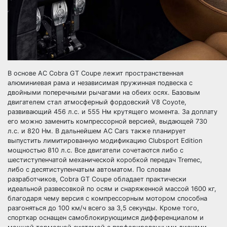
В основе AC Cobra GT Coupe лежит пространственная
алюминиевая рама и независимая пружинная подвеска с
двойными поперечными рычагами на обеих осях. Базовым
двигателем стал атмосферный фордовский V8 Coyote,
развивающий 456 л.с. и 555 Нм крутящего момента. За доплату
его можно заменить компрессорной версией, выдающей 730
л.с. и 820 Нм. В дальнейшем AC Cars также планирует
выпустить лимитированную модификацию Clubsport Edition
мощностью 810 л.с. Все двигатели сочетаются либо с
шестиступенчатой механической коробкой передач Tremec,
либо с десятиступенчатым автоматом. По словам
разработчиков, Cobra GT Coupe обладает практически
идеальной развесовкой по осям и снаряженной массой 1600 кг,
благодаря чему версия с компрессорным мотором способна
разгоняться до 100 км/ч всего за 3,5 секунды. Кроме того,
спорткар оснащен самоблокирующимся дифференциалом и