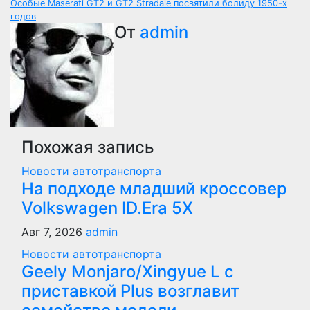
Особые Maserati GT2 и GT2 Stradale посвятили болиду 1950-х
по
годов
От
admin
записям
Похожая запись
Новости автотранспорта
На подходе младший кроссовер
Volkswagen ID.Era 5X
Авг 7, 2026
admin
Новости автотранспорта
Geely Monjaro/Xingyue L с
приставкой Plus возглавит