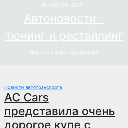
Перейти
Пн. Авг 10th, 2026
к
Автоновости -
содержимому
тюнинг и рестайлинг
Новости в мире автомобилей
Новости автотранспорта
AC Cars
представила очень
дорогое купе с