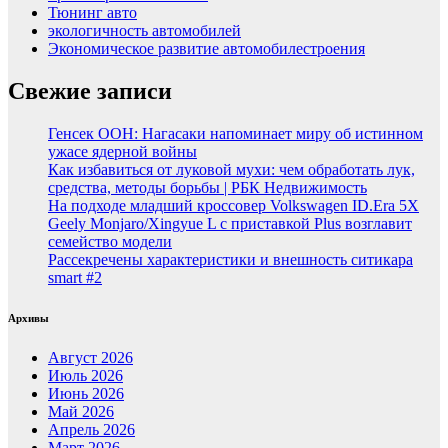
Тюнинг авто
экологичность автомобилей
Экономическое развитие автомобилестроения
Свежие записи
Генсек ООН: Нагасаки напоминает миру об истинном
ужасе ядерной войны
Как избавиться от луковой мухи: чем обработать лук,
средства, методы борьбы | РБК Недвижимость
На подходе младший кроссовер Volkswagen ID.Era 5X
Geely Monjaro/Xingyue L с приставкой Plus возглавит
семейство модели
Рассекречены характеристики и внешность ситикара
smart #2
Архивы
Август 2026
Июль 2026
Июнь 2026
Май 2026
Апрель 2026
Март 2026