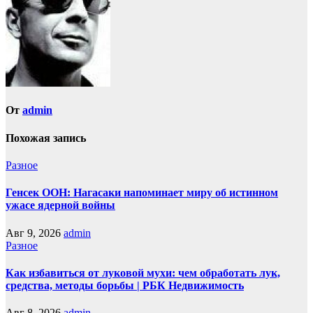
От
admin
Похожая запись
Разное
Генсек ООН: Нагасаки напоминает миру об истинном
ужасе ядерной войны
Авг 9, 2026
admin
Разное
Как избавиться от луковой мухи: чем обработать лук,
средства, методы борьбы | РБК Недвижимость
Авг 8, 2026
admin