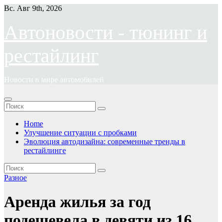
Перейти
Вс. Авг 9th, 2026
к
содержимому
Автоновости - тюнинг и
рестайлинг
Новости в мире автомобилей
Home
Улучшение ситуации с пробками
Эволюция автодизайна: современные тренды в
рестайлинге
Разное
Аренда жилья за год
подешевела в девяти из 16