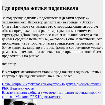
Где аренда жилья подешевела
За год аренда однушек подешевела в
девяти
городах-
миллионниках. Директор департамента аренды «Этажей»
Ольга Павлинова связывает это с продолжающимся ростом
объема предложения на рынке аренды и изменением его
структуры. «Доля бюджетного жилья на рынке растет, а это
двигает средние цены вниз», — говорит она. В частности, это
происходит из-за того, что часть арендаторов переезжают из
более дешевых квартир в старом фонде в современное жилье с
ремонтом и техникой, а дешевые квартиры пополняют объем
предложения на рынке.
rbc.group
В
четырех
мегаполисах ставки предложения однокомнатных
квартир в аренду снизились на 10% и более:
Навигация
Печь, ковры и кружева: как обустроить дачу в русском стиле |
РБК Недвижимость
по
Власти назвали фейком ужесточение правил перепланировки
записям
жилья в Москве | РБК Недвижимость