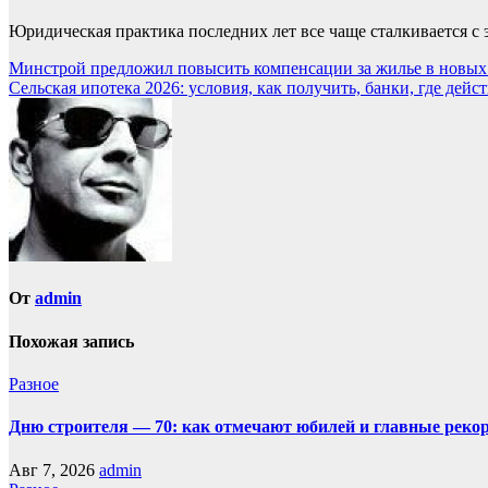
Юридическая практика последних лет все чаще сталкивается с
Навигация
Минстрой предложил повысить компенсации за жилье в новых
Сельская ипотека 2026: условия, как получить, банки, где дей
по
записям
От
admin
Похожая запись
Разное
Дню строителя — 70: как отмечают юбилей и главные реко
Авг 7, 2026
admin