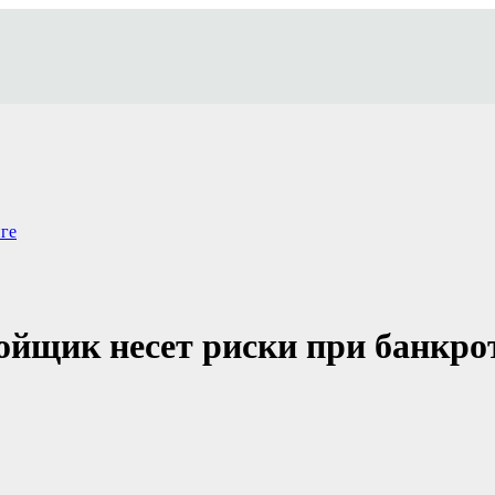
ге
ойщик несет риски при банкро