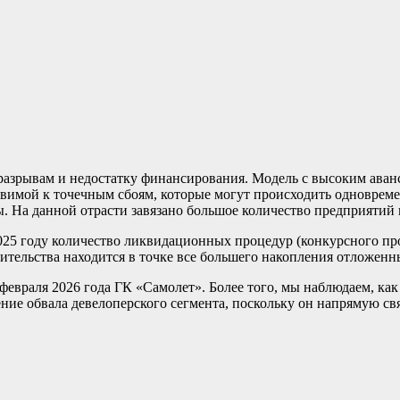
 разрывам и недостатку финансирования. Модель с высоким ав
язвимой к точечным сбоям, которые могут происходить одновре
 На данной отрасти завязано большое количество предприятий и
2025 году количество ликвидационных процедур (конкурсного пр
оительства находится в точке все большего накопления отложен
февраля 2026 года ГК «Самолет». Более того, мы наблюдаем, как 
ние обвала девелоперского сегмента, поскольку он напрямую св