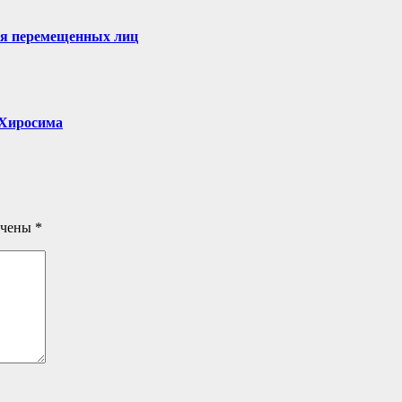
ля перемещенных лиц
, Хиросима
ечены
*