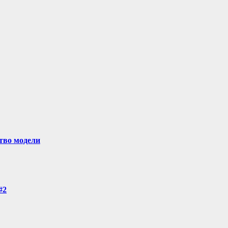
ство модели
#2