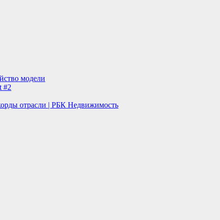
ейство модели
t #2
корды отрасли | РБК Недвижимость