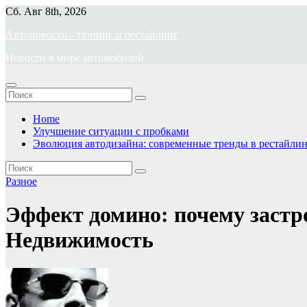
Перейти
Сб. Авг 8th, 2026
к
Автоновости - тюнинг и рестайлинг
содержимому
Новости в мире автомобилей
Home
Улучшение ситуации с пробками
Эволюция автодизайна: современные тренды в рестайлин
Разное
Эффект домино: почему застр
Недвижимость