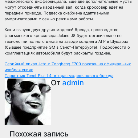
межколесного дифференциала. Еще две дополнительные муфты
могут отсоединять карданный вал, когда кроссовер едет на
переднем приводе. Подвеска снабжена адаптивными
амортизаторами с семью режимами работы.
Как и выпуск двух других моделей бренда, производство
флагманского кроссовера Jeland J8 будет организовано по
технологии полного цикла на заводе холдинга АГР в Шушарах
(бывшее предприятие GM в Санкт-Петербурге). Подробности о
комплектациях автомобиля будут раскрыты позднее.
Навигация
Серийный пикап Jetour Zongheng F700 показан на официальных
изображениях
по
Паркетник Tenet Plus L4: вторая модель нового бренда
От
admin
записям
Похожая запись