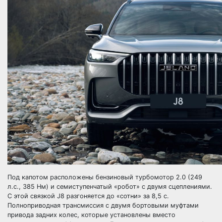
Под капотом расположены бензиновый турбомотор 2.0 (249
л.с., 385 Нм) и семиступенчатый «робот» с двумя сцеплениями.
С этой связкой J8 разгоняется до «сотни» за 8,5 с.
Полноприводная трансмиссия с двумя бортовыми муфтами
привода задних колес, которые установлены вместо