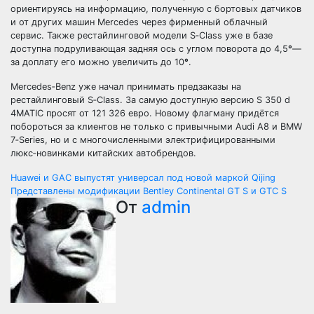
ориентируясь на информацию, полученную с бортовых датчиков
и от других машин Mercedes через фирменный облачный
сервис. Также рестайлинговой модели S‑Class уже в базе
доступна подруливающая задняя ось с углом поворота до 4,5
°
—
за доплату его можно увеличить до 10
°
.
Mercedes‑Benz уже начал принимать предзаказы на
рестайлинговый S‑Class. За самую доступную версию S 350 d
4MATIC просят от 121 326 евро. Новому флагману придётся
побороться за клиентов не только с привычными Audi A8 и BMW
7‑Series, но и с многочисленными электрифицированными
люкс‑новинками китайских автобрендов.
Навигация
Huawei и GAC выпустят универсал под новой маркой Qijing
Представлены модификации Bentley Continental GT S и GTC S
по
От
admin
записям