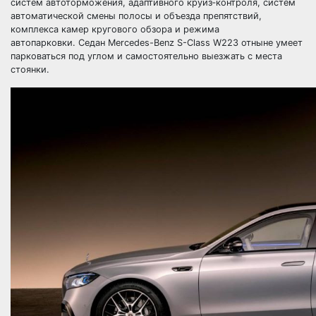
систем автоторможения, адаптивного круиз‑контроля, систем
автоматической смены полосы и объезда препятствий,
комплекса камер кругового обзора и режима
автопарковки. Седан Mercedes-Benz S-Class W223 отныне умеет
парковаться под углом и самостоятельно выезжать с места
стоянки.