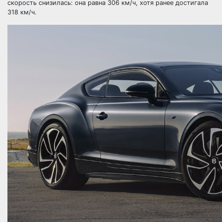
скорость снизилась: она равна 306 км/ч, хотя ранее достигала
318 км/ч.