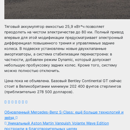
Тяговый аккумулятор емкостью 25,9 кВт*ч позволяет
преодолеть на чистом электричестве до 80 км. Полный привод
впервые для этой модификации предусматривает электронный
дифференциал повышенного трения и управляемые задние
колеса. В подвеске установлены новые двухклапанные
амортизаторы, а система стабилизации перенастроена: в
частности, добавлен режим Dynamic, который допускает
небольшую пробуксовку задних колес. Кроме того, систему
можно полностью отключить.
Цена пока не объявлена. Базовый Bentley Continental GT сейчас
стоит в Великобритании минимум 202 400 фунтов стерлингов
(приблизительно 278 500 долларов).
Навигация
Обновленный Mercedes-Benz S-Class: ещё больше технологий и
звёзд
по
Уникальный Aston Martin Vanquish Volante Wave Edition
построили в благотворительных целях