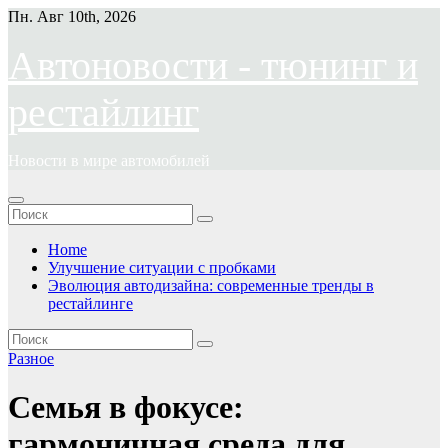
Перейти
Пн. Авг 10th, 2026
к
содержимому
Автоновости - тюнинг и
рестайлинг
Новости в мире автомобилей
Home
Улучшение ситуации с пробками
Эволюция автодизайна: современные тренды в
рестайлинге
Разное
Семья в фокусе:
гармоничная среда для