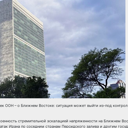
ек ООН – о Ближнем Востоке: ситуация может выйти из-под контрол
коенность стремительной эскалацией напряженности на Ближнем Во
атак Ирана по соседним странам Персидского залива и другим госу