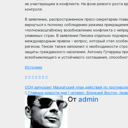
не участвующим в конфликте. На фоне резкого роста 
контроля.
В заявлении, распространенном пресс‑секретарем гл
вернуться к полному соблюдению режима прекращения 
«полномасштабному возобновлению конфликта с непре
уязвимых стран. В заявлении Генсека отдельно подчер
международным правом – вопрос, который стал особенн
региона. Генсек также напомнил о необходимости стр
защиты гражданского населения. Антониу Гутерриш пр
всеобъемлющего и устойчивого соглашения, способного 
Источник
Навигация
ООН запускает Маскатский план действий по противод
Главные новости дня | четверг: Ближний Восток, прав
по
От
admin
записям