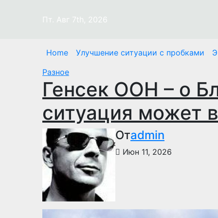
Перейти
к
Пт. Авг 7th, 2026
содержимому
Home
Улучшение ситуации с пробками
Э
Разное
Генсек ООН – о Б
ситуация может в
От
admin
Июн 11, 2026