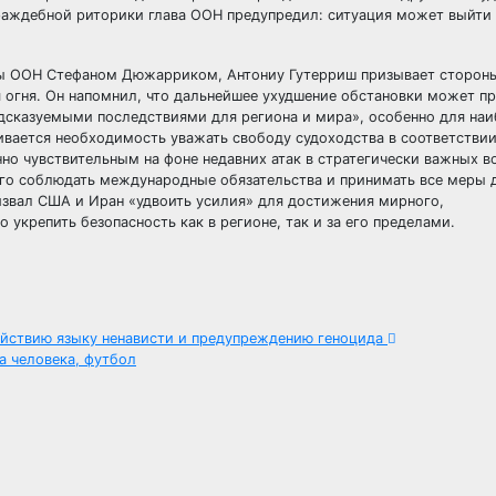
враждебной риторики глава ООН предупредил: ситуация может выйти 
авы ООН Стефаном Дюжарриком, Антониу Гутерриш призывает сторон
огня. Он напомнил, что дальнейшее ухудшение обстановки может пр
дсказуемыми последствиями для региона и мира», особенно для наи
кивается необходимость уважать свободу судоходства в соответствии
о чувствительным на фоне недавних атак в стратегически важных в
ого соблюдать международные обязательства и принимать все меры 
извал США и Иран «удвоить усилия» для достижения мирного,
укрепить безопасность как в регионе, так и за его пределами.
ействию языку ненависти и предупреждению геноцида
а человека, футбол