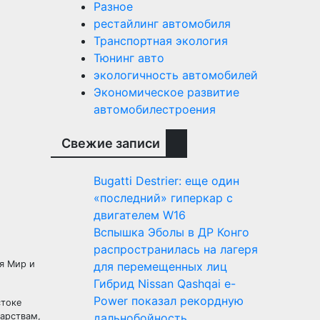
Разное
рестайлинг автомобиля
Транспортная экология
Тюнинг авто
экологичность автомобилей
Экономическое развитие
автомобилестроения
Свежие записи
Bugatti Destrier: еще один
«последний» гиперкар с
двигателем W16
Вспышка Эболы в ДР Конго
распространилась на лагеря
я Мир и
для перемещенных лиц
Гибрид Nissan Qashqai e-
Power показал рекордную
стоке
дарствам,
дальнобойность