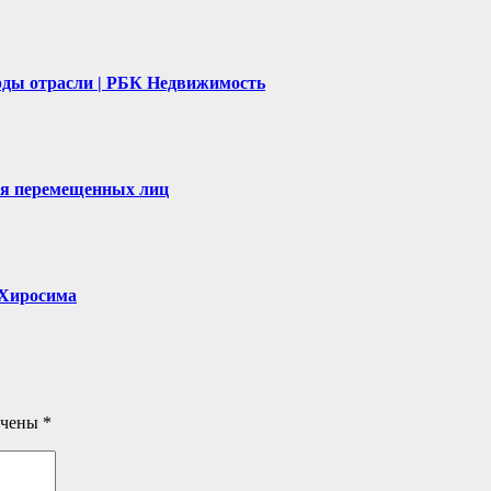
рды отрасли | РБК Недвижимость
ля перемещенных лиц
, Хиросима
ечены
*