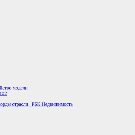
ейство модели
t #2
корды отрасли | РБК Недвижимость