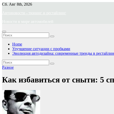
Перейти
Сб. Авг 8th, 2026
к
Автоновости - тюнинг и рестайлинг
содержимому
Новости в мире автомобилей
Home
Улучшение ситуации с пробками
Эволюция автодизайна: современные тренды в рестайлин
Разное
Как избавиться от сныти: 5 с