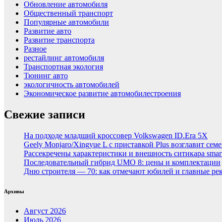
Обновление автомобиля
Общественный транспорт
Популярные автомобили
Развитие авто
Развитие транспорта
Разное
рестайлинг автомобиля
Транспортная экология
Тюнинг авто
экологичность автомобилей
Экономическое развитие автомобилестроения
Свежие записи
На подходе младший кроссовер Volkswagen ID.Era 5X
Geely Monjaro/Xingyue L с приставкой Plus возглавит сем
Рассекречены характеристики и внешность ситикара smar
Последовательный гибрид UMO 8: цены и комплектации
Дню строителя — 70: как отмечают юбилей и главные ре
Архивы
Август 2026
Июль 2026