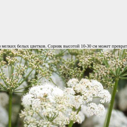
з мелких белых цветков. Сорняк высотой 10-30 см может превра