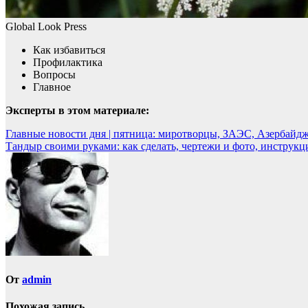
Global Look Press
Как избавиться
Профилактика
Вопросы
Главное
Эксперты в этом материале:
Навигация
Главные новости дня | пятница: миротворцы, ЗАЭС, Азербайдж
Тандыр своими руками: как сделать, чертежи и фото, инструк
по
записям
От
admin
Похожая запись